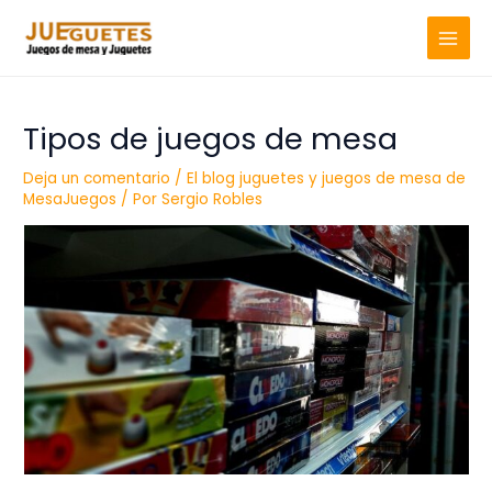
Ir
MAIN
al
MENU
contenido
Tipos de juegos de mesa
Deja un comentario
/
El blog juguetes y juegos de mesa de
MesaJuegos
/ Por
Sergio Robles