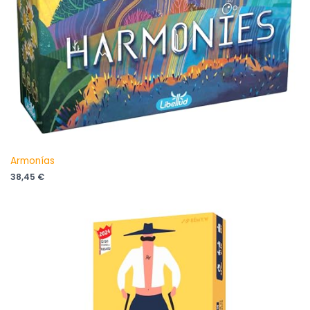
Armonías
38,45
€